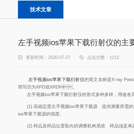
技术文章
左手视频ios苹果下载衍射仪的
更新时间：2020-07-27
点击次数：1212
左手视频ios苹果下载衍射仪
的英文名称是X-ray Powde
简写仍为XPD或XRD。
左手视频ios苹果下载衍射仪的形式多种多样，用途各异，
(1) 高稳定度左手视频ios苹果下载源 提供测量所需的左
ios苹果下载源的强度。
(2) 样品及样品位置取向的调整机构系统 样品须是单晶、粉末