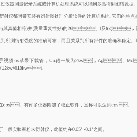
过仪器测量记录系统或计算机处理系统可以得到多晶衍射图谱数据
衍射仪都附带安装有衍射图处理分析软件的计算机系统, 它们的特点是自动
相符)并(测量重复性好)的2θ、I及f(x)，需 
系到所测衍射强度的准确可靠，而且关系到所有部件的准确和稳定
手视频ios苹果下载管，Cu靶一般为2kw，Ag、
12kw和18kw。
，一般在cps。有许多仪器附加了校正软件，宣称可以达到cps。
一般实验室粉末衍射仪，此值约在0.05°~0.1°之间。