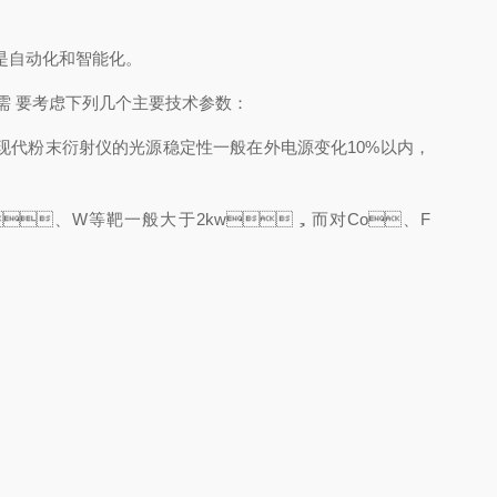
。
化和智能化。
要考虑下列几个主要技术参数：
。现代粉末衍射仪的光源稳定性一般在外电源变化10%以内，
Mo、W等靶一般大于2kw，而对Co、F