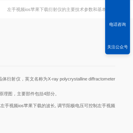
左手视频ios苹果下载衍射仪的主要技术参数和基本构造
电话咨询
关注公众号
，英文名称为X-ray polycrystalline diffractometer
，主要部件包括4部分。
变左手视频ios苹果下载的波长, 调节阳极电压可控制左手视频