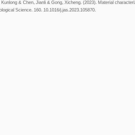
n, Kunlong & Chen, Jianli & Gong, Xicheng. (2023). Material character
logical Science. 160. 10.1016/j.jas.2023.105870.