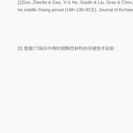
[1]Sun, Zhenfei & Gao, Yi & He, Xiaolin & Liu, Siran & Che
he middle-Shang period (14th-13th BCE). Journal of Archaeo
[2] 显微CT揭示中商时期陶范材料的关键技术创新：