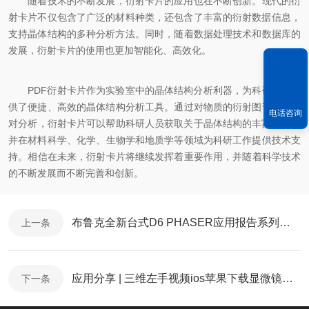
随着技术的不断发展，衍射卡片的应用也在不断创新。现代的衍
射卡片不仅包含了广泛的材料种类，还包含了丰富的衍射数据信息，
支持晶体结构的多种分析方法。同时，随着数据处理技术和数据库的
发展，衍射卡片的使用也更加智能化、高效化。
PDF衍射卡片作为实验室中的晶体结构分析利器，为科研人员提
供了便捷、高效的晶体结构分析工具。通过对物质的衍射图谱进行比
电话咨询
对分析，衍射卡片可以帮助科研人员获取关于晶体结构的丰富信息，
并在材料科学、化学、生物学和地质学等领域为科研工作提供技术支
持。相信在未来，衍射卡片将继续发挥着重要作用，并随着科学技术
的不断发展而不断完善和创新。
布鲁克全新台式D6 PHASER应用报告系列（三）—— 二维衍射
上一条
应用分享 | 三维左手视频ios苹果下载显微镜（XRM）即Micro CT在药物片剂逆向工程中的应用
下一条