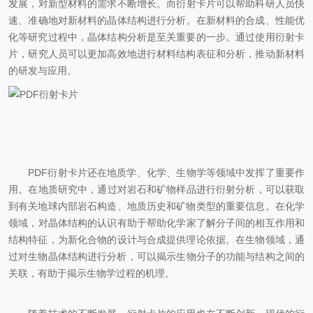
发展，对新型材料的需求不断增长。而衍射卡片可以帮助科研人员快
速、准确地对新材料的晶体结构进行分析。在新材料的合成、性能优
化等研究过程中，晶体结构分析是至关重要的一步。通过使用衍射卡
片，研究人员可以更加高效地进行材料结构表征和分析，推动新材料
的研发与应用。
PDF衍射卡片还在地质学、化学、生物学等领域中发挥了重要作
用。在地质研究中，通过对岩石和矿物样品进行衍射分析，可以获取
到有关地球内部岩石构造、地质历史和矿物类型的重要信息。在化学
领域，对晶体结构的认识有助于帮助化学家了解分子间的相互作用和
结构特征，为新化合物的设计与合成提供理论依据。在生物领域，通
过对生物晶体结构进行分析，可以揭示生物分子的功能与结构之间的
关联，有助于揭示生物学过程的机理。