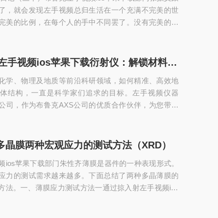
何间自...
了，就会发现左手视频总归生活在一个充满不完美的世
完美的比例，在每个人的手中不同罢了。没有完美的晶
体只不过是瑕疵少一点，数据看起来和书本上基本差不
美的晶体，衍射得到的数据也总是不完美的。不完美的
完美的算法进行计算，那么得到的结果就可能偏差较大
布鲁克D8 左手视频ios苹果下载衍射仪：解锁材料微观奥秘的“黄金钥匙”
数据处理软件，大都大同小异，重要的原理和算法基本
化学、物理及地质等前沿科研领域，如何精准、高效地
外乎是哪些方程做了调整，哪些参数做了修改。追求得
晶体结构，一直是科学家们追求的目标。左手视频仪器
或...
公司，作为布鲁克AXS公司的优质合作伙伴，为您带来
改变实验体验的科研利器——布鲁克D8ADVANCE左手
果下载衍射仪。它不仅是解码材料微观世界的“通用指纹识别
科研道路上值得信赖的伙伴。颠覆性创新，让复杂变简单
多晶膜两种宏观应力的测试方法（XRD）
频ios苹果下载衍射仪在面对不同类型的样品和应用时，
频ios苹果下载部门朱性齐薄膜是器件的一种表现形式。
的光路切换和重新对光，耗时且易出错。布鲁克D8ADV
应力的测试需求越来越多。下面总结了两种多晶薄膜的
.
方法。一、薄膜应力测试方法一通过掠入射左手视频ios
GID)的方法获得5个以上衍射峰的峰位置，然后以应变st
，以sin2ψ为横轴，使用Leptos软件拟合后得到应力值。这