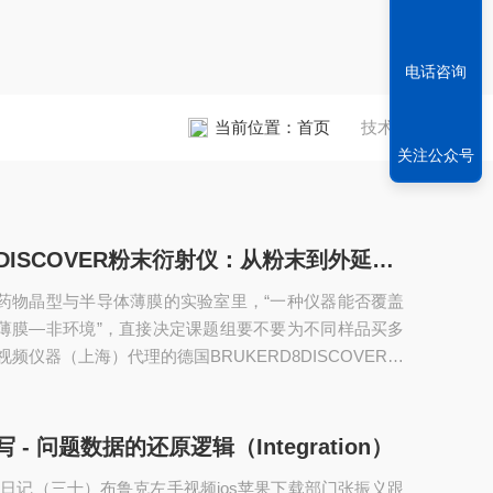
电话咨询
当前位置：
首页
技术文章
关注公众号
布鲁克D8 DISCOVER粉末衍射仪：从粉末到外延薄膜的“全能结构表征中枢”
药物晶型与半导体薄膜的实验室里，“一种仪器能否覆盖
薄膜—非环境”，直接决定课题组要不要为不同样品买多
视频仪器（上海）代理的德国BRUKERD8DISCOVER旗
视频ios苹果下载衍射仪（粉末衍射仪），以模块化前沿
物相+薄膜+原位总散射”拧成一体，成为高校、药企与新能
多能”标准。🔬TRIO三光路自动切换：粉末/薄膜/毛细管
随写 - 问题数据的还原逻辑（Integration）
COVER的“灵魂”是TRIO光学+SNAP-LOCK免对光：软
体日记（三十）布鲁克左手视频ios苹果下载部门张振义跟