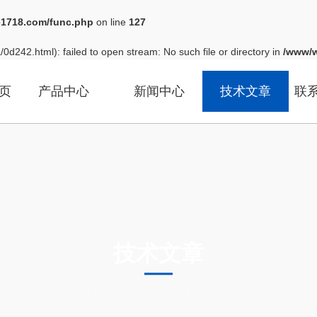
1718.com/func.php
on line
127
0d242.html): failed to open stream: No such file or directory in
/www/w
页
产品中心
新闻中心
技术文章
联
技术文章
TECHNICAL ARTICLES