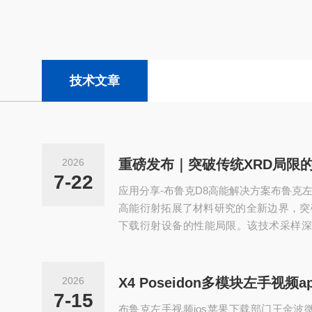
技术文章
2026
重磅发布｜突破传统XRD局限
7-22
应用分享-布鲁克D8高能解决方案布鲁克左
高能衍射拓展了材料研究的全新边界，突破
下载衍射设备的性能局限。该技术采样深
更广，搭配高效探测器、多样化样品环境
贴近真实工况条件下表征各类实际材料—
组装器件（如锂电池电芯）均可实现测试。依托
2026
DISCOVERHE两款设备，高能左手视频
7-15
布鲁克左手视频ios苹果下载部门王金波