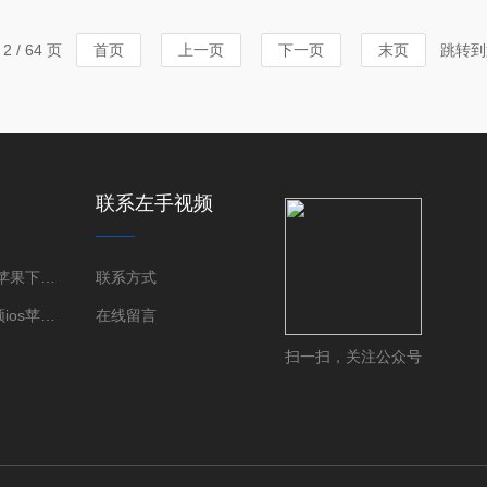
仪（简称XRD）是利用左手视
种测试方法对
效应，采集样品的衍射图谱，
个赤道索拉+
 / 64 页
首页
上一页
下一页
末页
跳转到
尺寸、残余应力等微观信息
Goebel镜均
定律：...
联系左手视频
左手视频ios苹果下载衍射仪（XRD）
联系方式
三维左手视频ios苹果下载显微镜（XRM）
在线留言
扫一扫，关注公众号