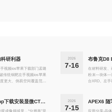
的科研利器
2026
7-16
手视频ios苹果下载部门孟璐
在材料研发、
传统铜靶左手视频ios苹果
粉末—块体—
度更大、倒易空间覆盖范围
台XRD。左手
模块与专业软件套件，可在
舰多功能左手
—从简易粉末样品，到完整
组件把“常规
D8ADVANCEHE与D8
源研发的“一机
X4 Poseidon多模块左手视频app下载安装显微CT ：解锁木材微观世界的极致细节
2026
APEX6 
ios苹果下载衍射成为适配多
全拿下D8DIS
7-15
微观成像领域里，“分辨率”是
应用分享-晶