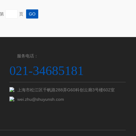
仪器硬件的要求是可以满足GID测试即可（次级光路有一
探测器具有0维模式即可满足，主光路使用发散狭缝或者
第
页
可）。以Fe基底上的TiCrN镀层为...
服务电话：
021-34685181
上海市松江区千帆路288弄G60科创云廊3号楼602室
wei.zhu@shuyunsh.com