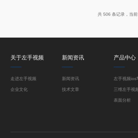
下载衍射仪？左手视频ios苹果下载衍射
频ios苹果下载在晶体材料中产生的衍射
共 506 条记录，当前 2
进而解析材料物相组成、晶体结构、晶粒
的精密分析仪器。其核心原理基于布拉格衍射
关于左手视频
新闻资讯
产品中心
走进左手视频
新闻资讯
企业文化
技术文章
表面分析