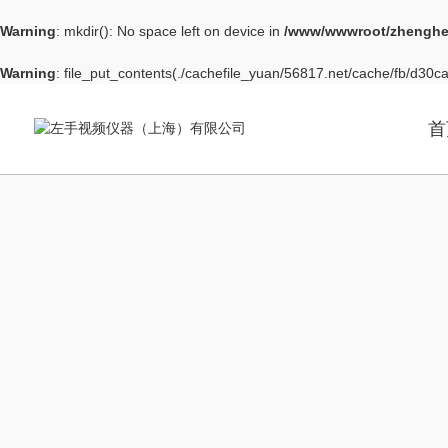
Warning
: mkdir(): No space left on device in
/www/wwwroot/zhenghe
Warning
: file_put_contents(./cachefile_yuan/56817.net/cache/fb/d30ca/
首