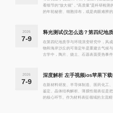
领域研究的全能工具，助力科研人员观测
看细节的“放大镜”，“高质量”是科研检测
验、深度解析材料...
的年轮秘密、细胞排布，或是肉眼难辨的
稳的设备不可少。布鲁克X4Poseidon
镜，像“海神”般穿透样品“外衣”，凭高级
定成像，把样品微观细节拍得明明白白，刷
2026
载显微成像的天花板！极致细节"/▲局部
7-9
在第四纪地质学与环境演变研究中，风成
成像一、左手视频app下载安装率黑科技
物和海岸沙丘的可靠定年是重建古气候与
锁木材的“小肌理”木材内部结构藏着大讲究—
古学中，陶片、烧土、石器表面受热事件
层的年代框架。当碳十四测年超出有效范
机质匮乏时，光释光（OSL）与热释光（
代的"时光标尺"。作为该技术的核心装
2026
当，直接决定实验数据的可信度与科研产
7-9
在新材料研发、半导体制造、医药化工、
置——石英与长石双矿物研究的刚需释光测年
鉴定、晶体结构解析、薄膜性能表征是把
的核心环节。作为材料表征领域的主流精密
载衍射仪凭借非破坏性、高精度的检测特
业产线质检环节不可少的核心分析工具。一