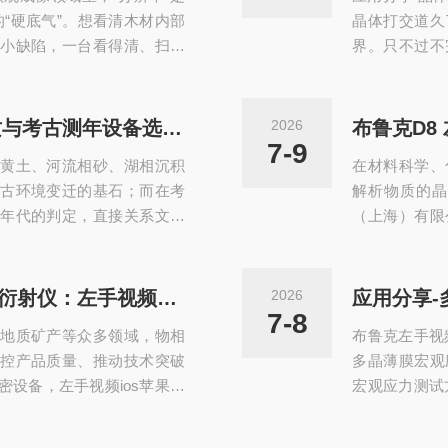
更多微观结构、开展多元实
件一键在三种几
的“硬底气”。想看清木材内部
晶体打交道久
小缺陷，一台看得清、扫得
界。只不过不
三维左手视频ios苹果下载显微
体，好做的晶
左手视频app下载安装率和稳
多。但是不完
新台式左手视频ios苹果下
数据，按照
释光测试仪怎么选？第四纪地质与考古测年设备选型指南
2026
放大左手视频app下载安装率
了。晶体学的
7-9
黄土、河流相砂、湖相沉积
在材料科学、
：大样品也可直达微米级，解
也都一致，无
古环境变迁的基石；而在考
解析物质的
—年轮...
到更好的结果，
年代的判定，直接关系文化
（上海）有限
围（通常＞5万年）或样品有
一款能够彻底
TL）测年技术便成为不可替
视频ios苹
备，释光测试仪的选型是否得
器”，更是您
深度解析 左手视频ios苹果下载衍射仪：左手视频仪器携布鲁克 D8 ADVANCE 赋能产业升级
2026
应用分享-
出效率。一、看激发光源配
传统的左手视
7-8
地质矿产等众多领域，物相
布鲁克左手视
中，石英矿物...
往往需要繁琐
控产品质量、推动技术突破
多晶薄膜宏观
ANCE彻底颠..
设备，左手视频ios苹果下
宏观应力测试
性，已成为各大实验室与工
苹果下载衍射(
、什么是左手视频ios苹果
rain为纵轴