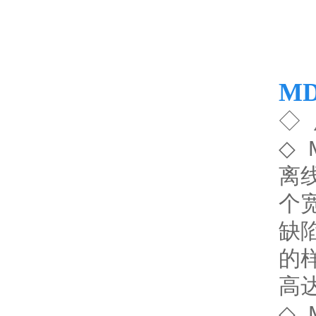
M
◇
◇
离线
个宽
缺
的样
高
◇