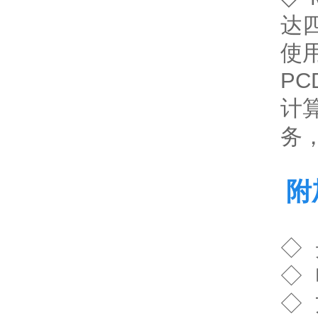
达四
使用
P
计算
务
附
◇
◇
◇