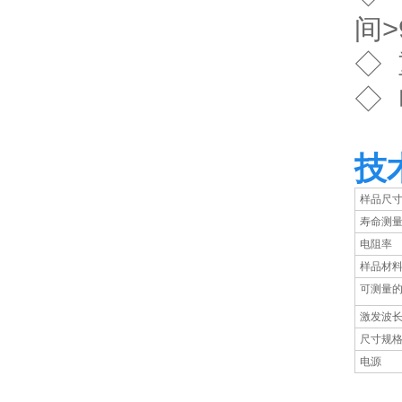
间>
◇ 
◇ 
技
样品尺
寿命测
电阻率
样品材
可测量
激发波
尺寸规
电源