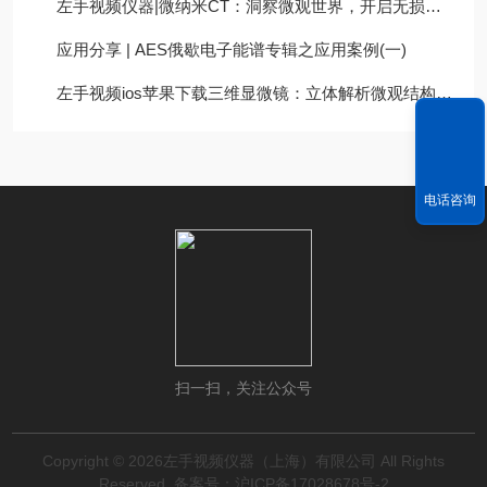
左手视频仪器|微纳米CT：洞察微观世界，开启无损检测新维度
应用分享 | AES俄歇电子能谱专辑之应用案例(一)
左手视频ios苹果下载三维显微镜：立体解析微观结构的“透视眼”
电话咨询
扫一扫，关注公众号
Copyright © 2026左手视频仪器（上海）有限公司 All Rights
Reserved
备案号：沪ICP备17028678号-2