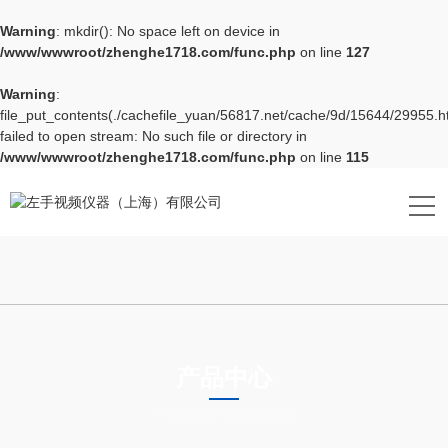
Warning
: mkdir(): No space left on device in
/www/wwwroot/zhenghe1718.com/func.php
on line
127
Warning
:
file_put_contents(./cachefile_yuan/56817.net/cache/9d/15644/29955.ht
failed to open stream: No such file or directory in
/www/wwwroot/zhenghe1718.com/func.php
on line
115
产品中心
PRODUCTS CENTER